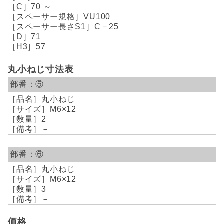
70 ～
VU100
C－25
71
57
丸小ねじ寸法表
⑤
丸小ねじ
M6×12
2
－
⑥
丸小ねじ
M6×12
3
－
価格