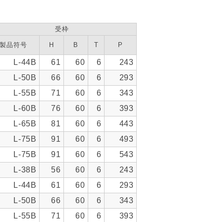
受枠
製品符号
H
B
T
P
L-44B
61
60
6
243
L-50B
66
60
6
293
L-55B
71
60
6
343
L-60B
76
60
6
393
L-65B
81
60
6
443
L-75B
91
60
6
493
L-75B
91
60
6
543
L-38B
56
60
6
243
L-44B
61
60
6
293
L-50B
66
60
6
343
L-55B
71
60
6
393