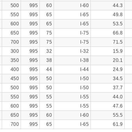
0
500
995
60
I-60
44.3
5
550
995
65
I-65
49.8
5
600
995
65
I-65
53.5
5
650
995
75
I-75
66.8
5
700
995
75
I-75
71.5
2
300
995
32
I-32
15.9
8
350
995
38
I-38
20.1
4
400
995
44
I-44
24.9
0
450
995
50
I-50
34.5
0
500
995
50
I-50
37.7
5
550
995
55
I-55
44.0
5
600
995
55
I-55
47.6
0
650
995
60
I-60
55.5
5
700
995
65
I-65
61.9