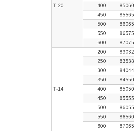
T-20
400
8506
450
8556
500
8606
550
8657
600
8707
200
8303
250
8353
300
8404
350
8455
T-14
400
8505
450
8555
500
8605
550
8656
600
8706