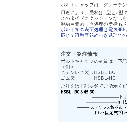
ボルトキャップは、グレーチン
用途により、受枠はL型とZ型
れのタイプにクッションなし
溶融亜鉛めっき処理の受枠も
ボルト類の表面処理は電気亜
応じて溶融亜鉛めっき処理で
注文・発注情報
ボルトキャップの材質は、下
＜例＞
ステンレス製→HSBL-BC
ゴム製 →HSBL-HC
ご注文は下記要領でご指示く