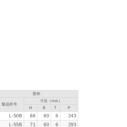
受枠
寸法（mm）
製品符号
H
B
T
P
L-50B
66
60
6
243
L-55B
71
60
6
293