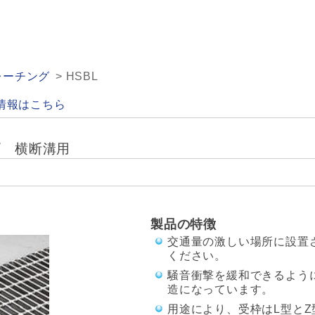
レーチング
HSBL
情報はこちら
プ 横断溝用
製品の特徴
交通量の激しい場所に設置
ください。
騒音衝撃を緩和できるよう
造になっています。
用途により、受枠はL型とZ