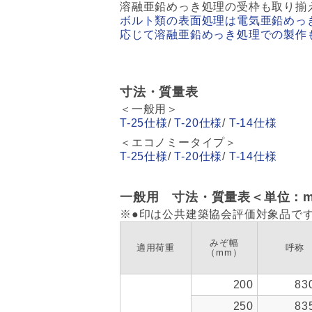
溶融亜鉛めっき処理の受枠も取り揃
ボルト類の表面処理は電気亜鉛めっ
応じて溶融亜鉛めっき処理での製作
寸法・質量表
＜一般用＞
T-25仕様
/
T-20仕様
/
T-14仕様
＜エコノミータイプ＞
T-25仕様
/
T-20仕様
/
T-14仕様
一般用 寸法・質量表＜単位：
※●印は公共建築協会評価対象品で
みぞ幅
適用荷重
呼称
（mm）
200
83
250
83