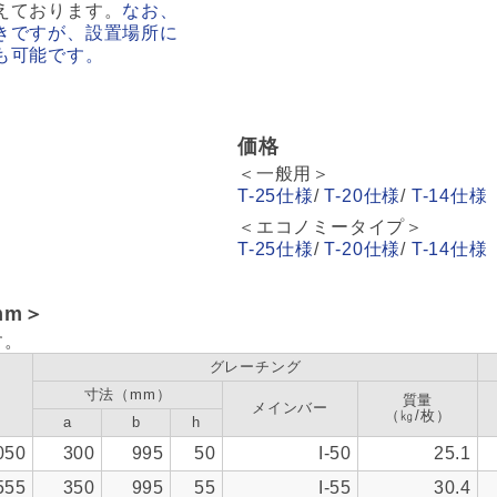
えております。
なお、
きですが、設置場所に
も可能です。
価格
＜一般用＞
T-25仕様
/
T-20仕様
/
T-14仕様
＜エコノミータイプ＞
T-25仕様
/
T-20仕様
/
T-14仕様
mm＞
す。
グレーチング
寸法（mm）
質量
メインバー
（㎏/枚）
a
b
h
050
300
995
50
I-50
25.1
555
350
995
55
I-55
30.4