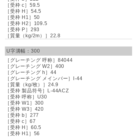
59.5
54.5
50
109.5
293
22.8
300
84044
400
44
I-44
24.9
L-44ACZ
U30
300
420
277
67
60.5
56