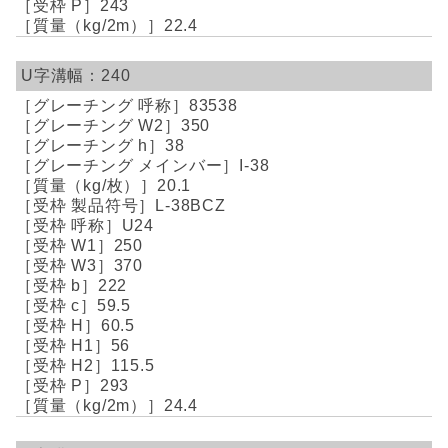
243
22.4
240
83538
350
38
I-38
20.1
L-38BCZ
U24
250
370
222
59.5
60.5
56
115.5
293
24.4