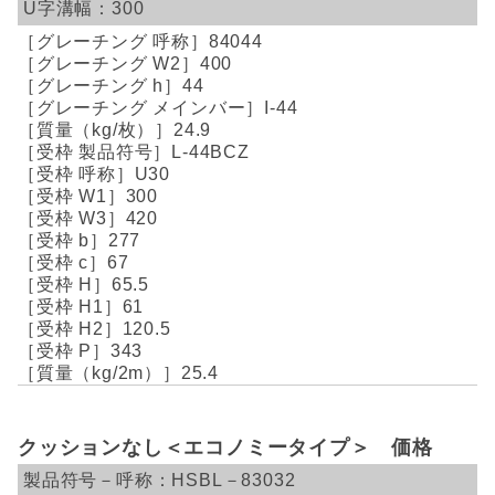
300
84044
400
44
I-44
24.9
L-44BCZ
U30
300
420
277
67
65.5
61
120.5
343
25.4
クッションなし＜エコノミータイプ＞ 価格
HSBL－83032