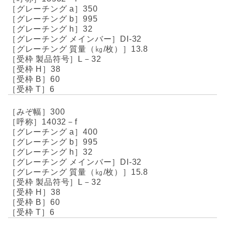
350
995
32
DI-32
13.8
L－32
38
60
6
300
14032－f
400
995
32
DI-32
15.8
L－32
38
60
6