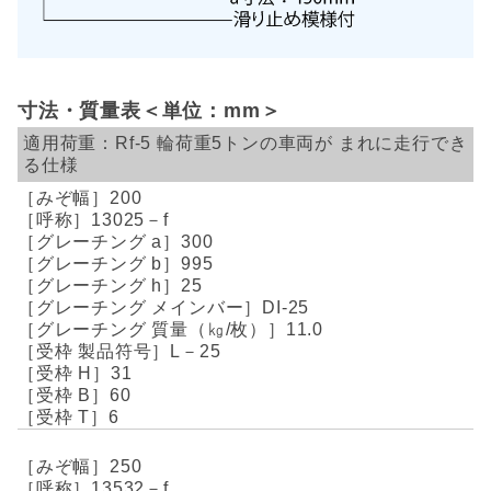
寸法・質量表＜単位：mm＞
Rf-5
輪荷重5トンの車両が
まれに走行でき
る仕様
200
13025－f
300
995
25
DI-25
11.0
L－25
31
60
6
250
13532－f