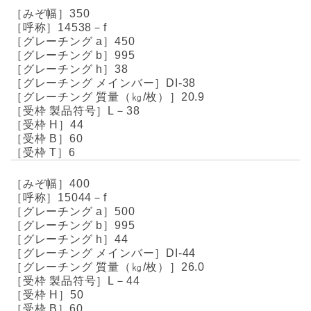
350
14538－f
450
995
38
DI-38
20.9
L－38
44
60
6
400
15044－f
500
995
44
DI-44
26.0
L－44
50
60