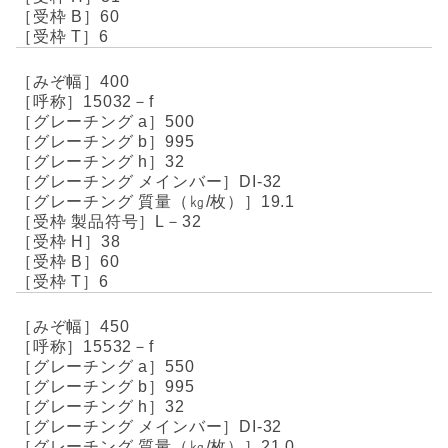
60
6
400
15032－f
500
995
32
DI-32
19.1
L－32
38
60
6
450
15532－f
550
995
32
DI-32
21.0