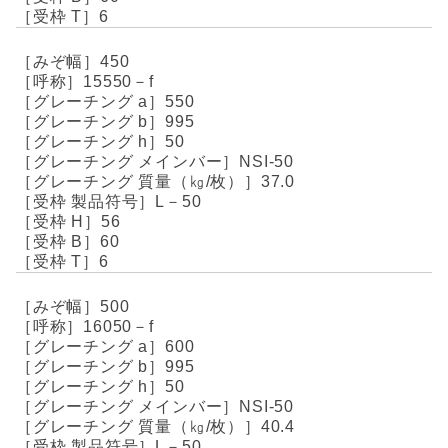
6
450
15550－f
550
995
50
NSI-50
37.0
L－50
56
60
6
500
16050－f
600
995
50
NSI-50
40.4
L－50