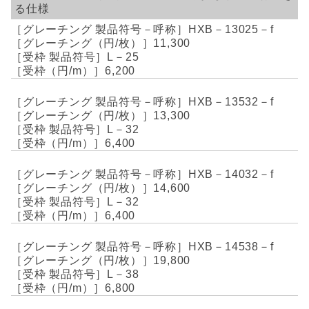
る仕様
HXB－13025－f
11,300
L－25
6,200
HXB－13532－f
13,300
L－32
6,400
HXB－14032－f
14,600
L－32
6,400
HXB－14538－f
19,800
L－38
6,800