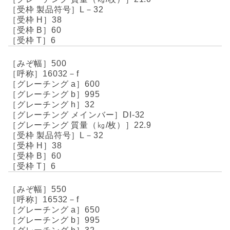
L－32
38
60
6
500
16032－f
600
995
32
DI-32
22.9
L－32
38
60
6
550
16532－f
650
995