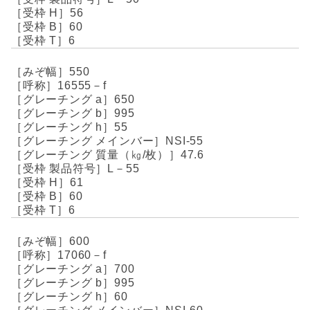
56
60
6
550
16555－f
650
995
55
NSI-55
47.6
L－55
61
60
6
600
17060－f
700
995
60