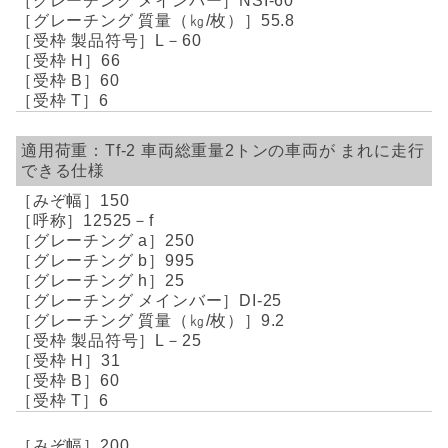
NSI-60
55.8
L－60
66
60
6
Tf-2
車両総重量2トンの車両が
まれに走行
できる仕様
150
12525－f
250
995
25
DI-25
9.2
L－25
31
60
6
200