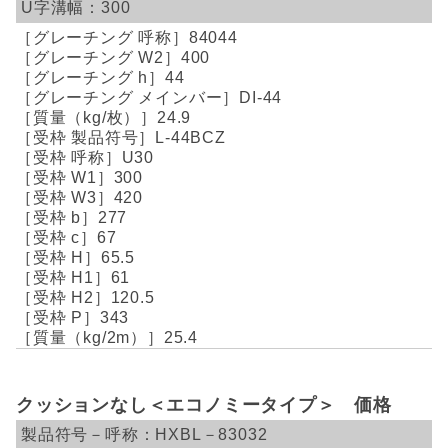
300
84044
400
44
DI-44
24.9
L-44BCZ
U30
300
420
277
67
65.5
61
120.5
343
25.4
クッションなし＜エコノミータイプ＞ 価格
HXBL－83032