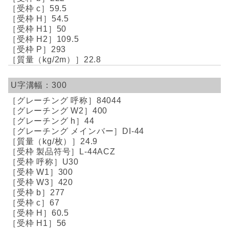
59.5
54.5
50
109.5
293
22.8
300
84044
400
44
DI-44
24.9
L-44ACZ
U30
300
420
277
67
60.5
56