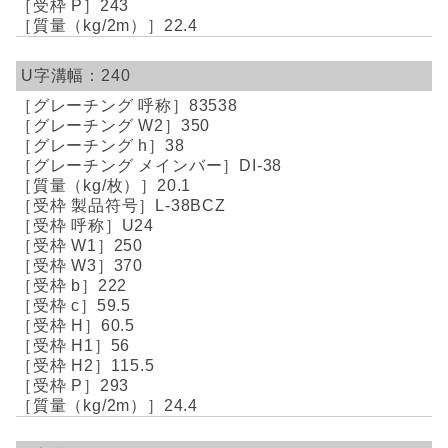
243
22.4
240
83538
350
38
DI-38
20.1
L-38BCZ
U24
250
370
222
59.5
60.5
56
115.5
293
24.4