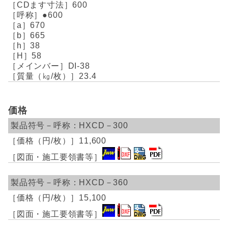
600
●600
670
665
38
58
DI-38
23.4
価格
HXCD－300
11,600
HXCD－360
15,100