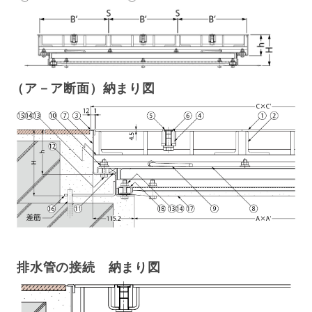
（ア－ア断面）納まり図
排水管の接続 納まり図