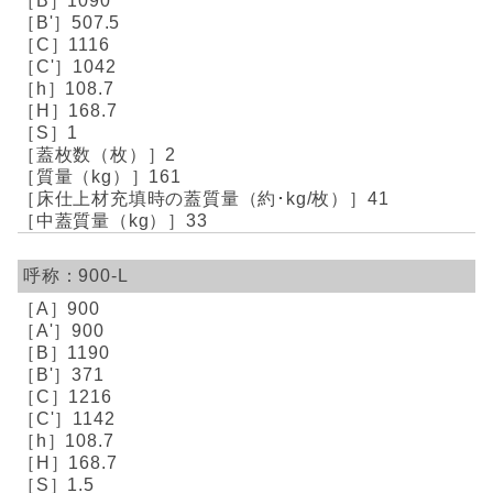
1090
507.5
1116
1042
108.7
168.7
1
2
161
41
33
900-L
900
900
1190
371
1216
1142
108.7
168.7
1.5