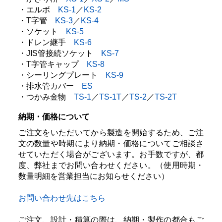
・エルボ
KS-1
／
KS-2
・T字管
KS-3
／
KS-4
・ソケット
KS-5
・
ドレン継手
KS-6
・
JIS管接続ソケット
KS-7
・
T字管キャップ
KS-8
・
シーリングプレート
KS-9
・
排水管カバー
ES
・
つかみ金物
TS-1
／
TS-1T
／
TS-2
／
TS-2T
納期・価格について
ご注文をいただいてから製造を開始するため、ご注
文の数量や時期により納期・価格についてご相談さ
せていただく場合がございます。お手数ですが、都
度、弊社までお問い合わせください。（使用時期・
数量明細を営業担当にお知らせください）
お問い合わせ先はこちら
ご注文、設計・積算の際は、納期・製作の都合もご