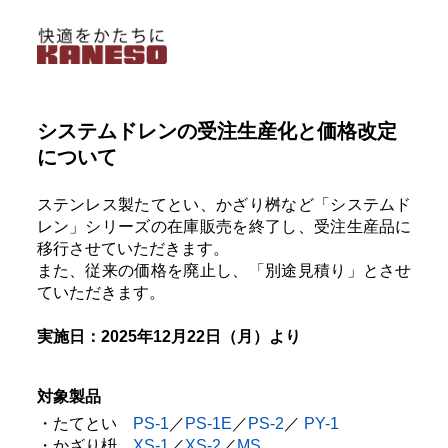
システムドレンの受注生産化と価格改定
について
ステンレス製たてとい、かざり桝など「システムド
レン」シリーズの在庫販売を終了し、受注生産品に
移行させていただきます。
また、従来の価格を廃止し、「別途見積り」とさせ
ていただきます。
実施日：2025年12月22日（月）より
対象製品
・たてとい
PS-1
／
PS-1E
／
PS-2
／
PY-1
・
かざり枡
XS-1
／
XS-2
／
MS