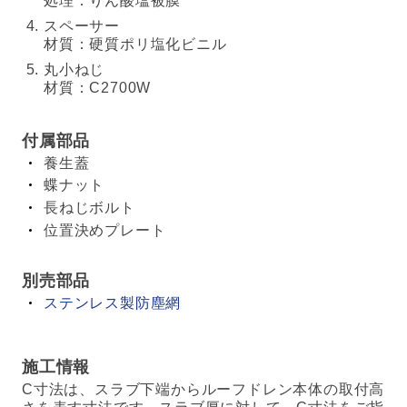
処理：りん酸塩被膜
スペーサー
材質：硬質ポリ塩化ビニル
丸小ねじ
材質：C2700W
付属部品
養生蓋
蝶ナット
長ねじボルト
位置決めプレート
別売部品
ステンレス製防塵網
施工情報
C寸法は、スラブ下端からルーフドレン本体の取付高