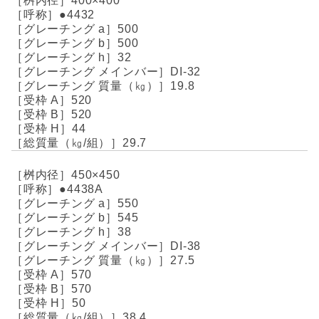
400×400
●4432
500
500
32
DI-32
19.8
520
520
44
29.7
450×450
●4438A
550
545
38
DI-38
27.5
570
570
50
38.4