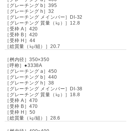
395
32
DI-32
12.8
420
420
44
20.7
350×350
●3338A
450
440
38
DI-38
18.8
470
470
50
28.6