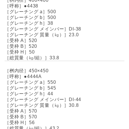
400×400
●4438
500
500
38
DI-38
23.0
520
520
50
33.8
450×450
●4444A
550
545
44
DI-44
30.8
570
570
56
43.2