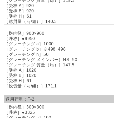
119.1
920
920
61
140.3
900×900
●9950
1000
※498･498
50
NSI-50
147.5
1020
1020
61
171.1
T-2
300×300
●3325
400