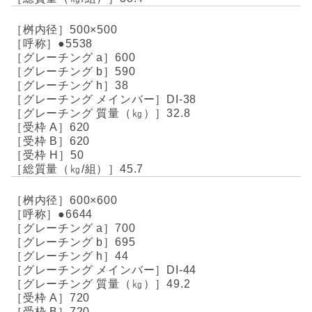
500×500
●5538
600
590
38
DI-38
32.8
620
620
50
45.7
600×600
●6644
700
695
44
DI-44
49.2
720
720