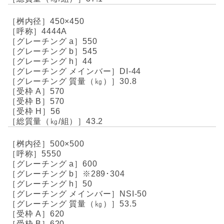
450×450
4444A
550
545
44
DI-44
30.8
570
570
56
43.2
500×500
5550
600
※289･304
50
NSI-50
53.5
620
620