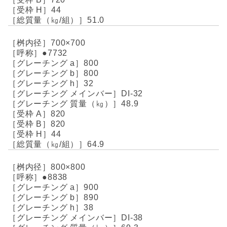
44
51.0
700×700
●7732
800
800
32
DI-32
48.9
820
820
44
64.9
800×800
●8838
900
890
38
DI-38