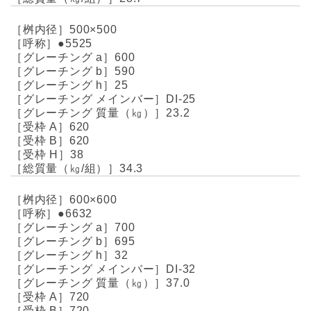
500×500
●5525
600
590
25
DI-25
23.2
620
620
38
34.3
600×600
●6632
700
695
32
DI-32
37.0
720
720