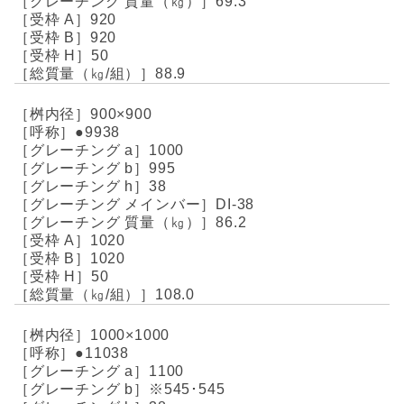
69.3
920
920
50
88.9
900×900
●9938
1000
995
38
DI-38
86.2
1020
1020
50
108.0
1000×1000
●11038
1100
※545･545