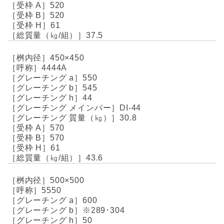
520
520
61
37.5
450×450
4444A
550
545
44
DI-44
30.8
570
570
61
43.6
500×500
5550
600
※289･304
50