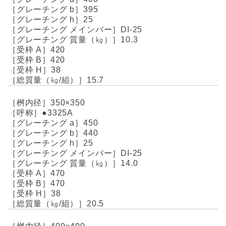
395
25
DI-25
10.3
420
420
38
15.7
350×350
●3325A
450
440
25
DI-25
14.0
470
470
38
20.5