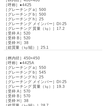
400×400
●4425
500
500
25
DI-25
17.2
520
520
38
25.1
450×450
●4425A
550
545
25
DI-25
19.3
570
570
38
28.7