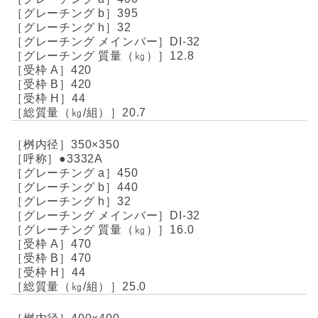
395
32
DI-32
12.8
420
420
44
20.7
350×350
●3332A
450
440
32
DI-32
16.0
470
470
44
25.0