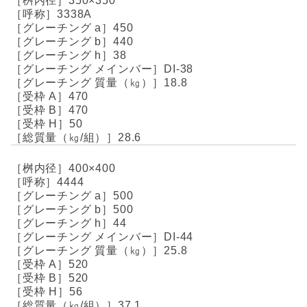
350×350
3338A
450
440
38
DI-38
18.8
470
470
50
28.6
400×400
4444
500
500
44
DI-44
25.8
520
520
56
37.1