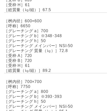
61
67.5
600×600
6650
700
※348･348
50
NSI-50
72.8
720
720
61
89.2
700×700
7750
800
※393･393
50
NSI-50