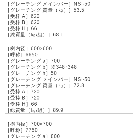
NSI-50
53.5
620
620
66
68.1
600×600
6650
700
※348･348
50
NSI-50
72.8
720
720
66
89.9
700×700
7750
800