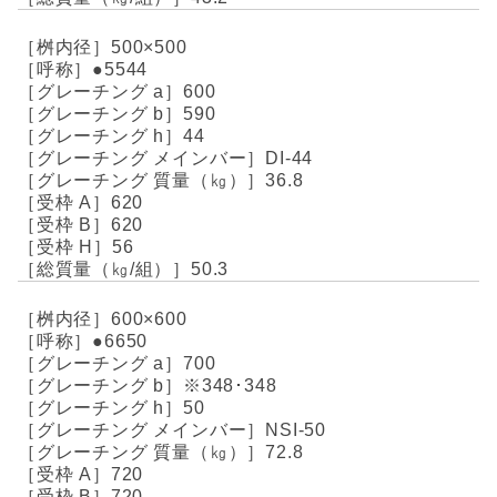
500×500
●5544
600
590
44
DI-44
36.8
620
620
56
50.3
600×600
●6650
700
※348･348
50
NSI-50
72.8
720
720