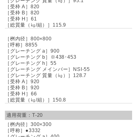
95.1
820
820
61
115.9
800×800
8855
900
※438･453
55
NSI-55
128.7
920
920
66
150.8
T-20
300×300
●3332
400