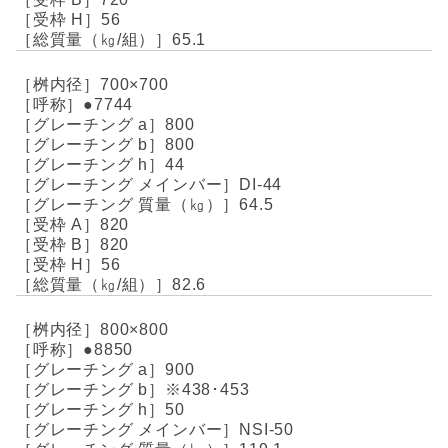
56
65.1
700×700
●7744
800
800
44
DI-44
64.5
820
820
56
82.6
800×800
●8850
900
※438･453
50
NSI-50