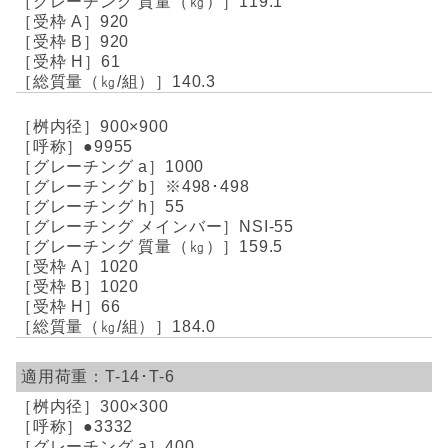
119.1
920
920
61
140.3
900×900
●9955
1000
※498･498
55
NSI-55
159.5
1020
1020
66
184.0
T-14･T-6
300×300
●3332
400