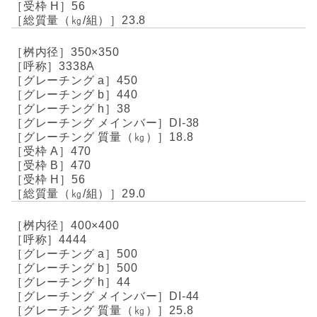
56
23.8
350×350
3338A
450
440
38
DI-38
18.8
470
470
56
29.0
400×400
4444
500
500
44
DI-44
25.8