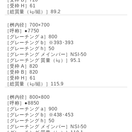
61
89.2
700×700
●7750
800
※393･393
50
NSI-50
95.1
820
820
61
115.9
800×800
●8850
900
※438･453
50
NSI-50