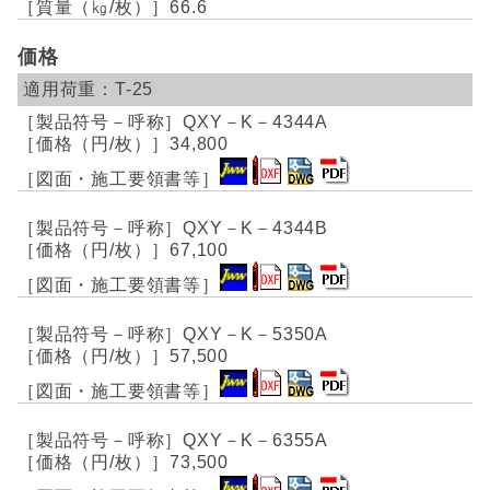
66.6
価格
T-25
QXY－K－4344A
34,800
QXY－K－4344B
67,100
QXY－K－5350A
57,500
QXY－K－6355A
73,500