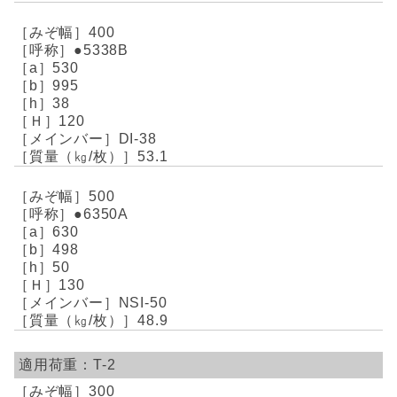
400
●5338B
530
995
38
120
DI-38
53.1
500
●6350A
630
498
50
130
NSI-50
48.9
T-2
300