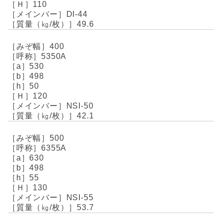
110
DI-44
49.6
400
5350A
530
498
50
120
NSI-50
42.1
500
6355A
630
498
55
130
NSI-55
53.7