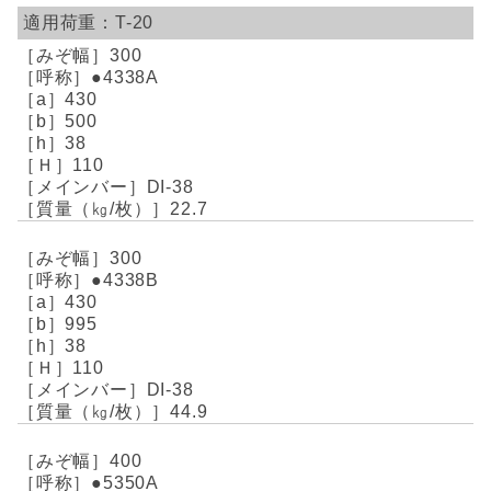
T-20
300
●4338A
430
500
38
110
DI-38
22.7
300
●4338B
430
995
38
110
DI-38
44.9
400
●5350A