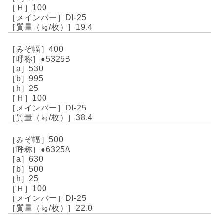
100
DI-25
19.4
400
●5325B
530
995
25
100
DI-25
38.4
500
●6325A
630
500
25
100
DI-25
22.0