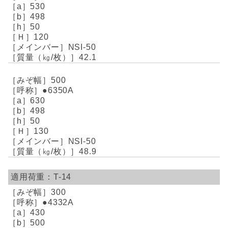
530
498
50
120
NSI-50
42.1
500
●6350A
630
498
50
130
NSI-50
48.9
T-14
300
●4332A
430
500