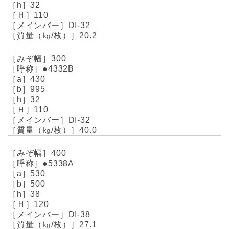
32
110
DI-32
20.2
300
●4332B
430
995
32
110
DI-32
40.0
400
●5338A
530
500
38
120
DI-38
27.1