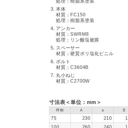
処理：樹脂系塗装
本体
材質：FC150
処理：樹脂系塗装
アンカー
材質：SWRM8
処理：リン酸塩被膜
スペーサー
材質：硬質ポリ塩化ビニル
ボルト
材質：C3604B
丸小ねじ
材質：C2700W
寸法表＜単位：mm＞
呼称
A
a
B
75
230
210
1
100
260
240
1