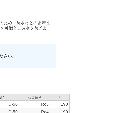
広のため、防水材との密着性
工を可能とし漏水を防ぎま
ださい。
さS
ねじ径ｄ
H
C-50
Rc3
190
C-50
Rc4
190