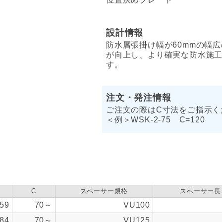
設計情報
防水層張掛け幅が60mmの幅
が向上し、より確実な防水施
す。
注文・発注情報
ご注文の際はC寸法をご指示く
＜例＞WSK-2-75 C=120
C
スペーサー規格
スペーサー長
59
70～
VU100
84
70～
VU125