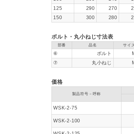
125
290
270
2
150
300
280
2
ボルト・丸小ねじ寸法表
部番
品名
サイズ
⑥
ボルト
⑦
丸小ねじ
価格
製品符号－呼称
WSK-2-75
WSK-2-100
WSK-2-125