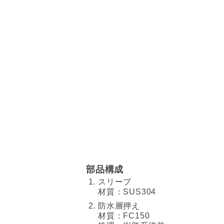
部品構成
スリーブ
材質：SUS304
防水層押え
材質：FC150