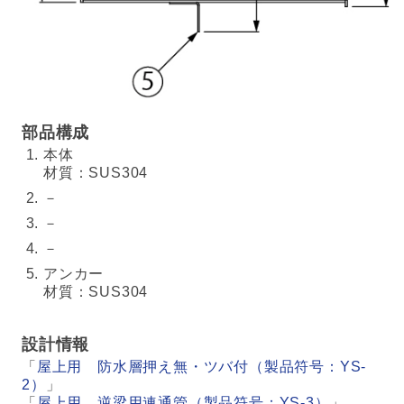
部品構成
本体
材質：SUS304
－
－
－
アンカー
材質：SUS304
設計情報
「
屋上用 防水層押え無・ツバ付（製品符号：YS-
2）
」
「
屋上用 逆梁用連通管（製品符号：YS-3）
」