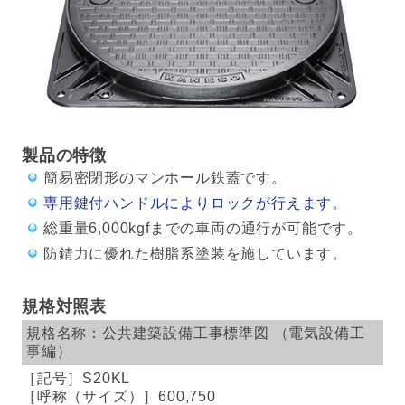
製品の特徴
簡易密閉形のマンホール鉄蓋です。
専用鍵付ハンドルによりロックが行えます。
総重量6,000kgfまでの車両の通行が可能です。
防錆力に優れた樹脂系塗装を施しています。
規格対照表
公共建築設備工事標準図
（電気設備工
事編）
S20KL
600,750