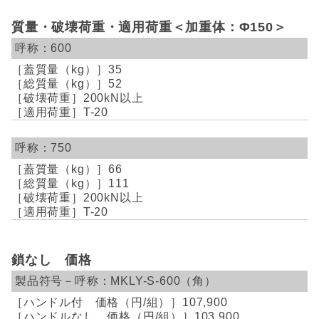
質量・破壊荷重・適用荷重＜加重体：Φ150＞
600
35
52
200kN以上
T-20
750
66
111
200kN以上
T-20
鎖なし 価格
MKLY-S-600（角）
107,900
103,900