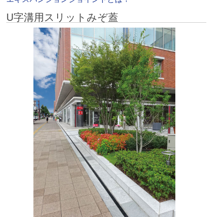
U字溝用スリットみぞ蓋