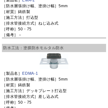
EMA-2
5mm
鋳鉄製
打込型
ねじ込み式
50・75
－
塗膜防水
モルタル防水
EDMA-1
5mm
鋳鉄製
デッキプレート打込型
差し込み式
50・75