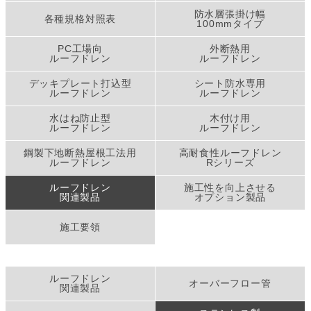
防水層張掛け幅
各種規格対照表
100mmタイプ
PC工場向
外断熱用
ルーフドレン
ルーフドレン
デッキプレート打込型
シート防水専用
ルーフドレン
ルーフドレン
水はね防止型
木付け用
ルーフドレン
ルーフドレン
鋼製下地断熱屋根工法用
高耐食性ルーフドレン
ルーフドレン
Rシリーズ
ルーフドレン
施工性を向上させる
関連製品
オプション製品
施工要領
ルーフドレン
オーバーフロー管
関連製品