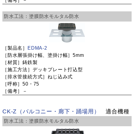
－
塗膜防水
モルタル防水
EDMA-2
5mm
鋳鉄製
デッキプレート打込型
ねじ込み式
50・75
－
CK-Z（バルコニー・廊下・踊場用）
適合機種
塗膜防水
モルタル防水