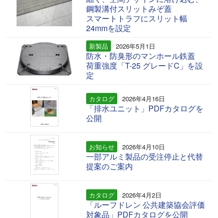
鋼製溝付スリットみぞ蓋
スマートトラフにスリット幅
24mmを設定
新製品
2026年5月1日
防水・防臭形のマンホール鉄蓋
荷重強度「T-25 グレードC」を設
定
カタログ
2026年4月16日
「排水ユニット」PDFカタログを
公開
お知らせ
2026年4月10日
一部アルミ製品の受注停止と代替
提案のご案内
カタログ
2026年4月2日
「ルーフドレン 公共建築協会評価
対象品」PDFカタログを公開