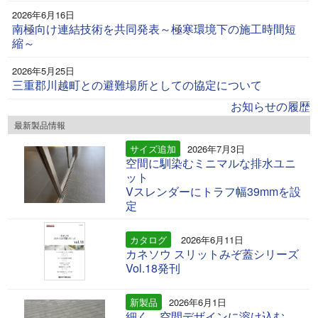
2026年6月16日
南極向け連結技術を共同発表～極寒環境下の施工時間短
縮～
2026年5月25日
三重郡川越町との避難場所としての協定について
お知らせの履歴
最新製品情報
サイズ追加
2026年7月3日
空間に馴染むミニマルな排水ユニ
ット
Vスレンダーにトラフ幅39mmを設
定
カタログ
2026年6月11日
カネソウ スリットみぞ蓋シリーズ
Vol.18発刊
新製品
2026年6月1日
細く、空間デザインに溶け込む、